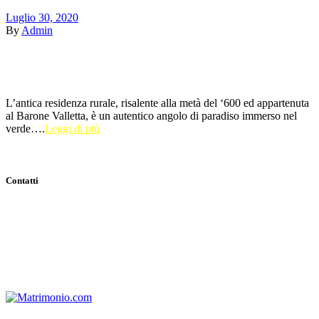
Luglio 30, 2020
By
Admin
L’antica residenza rurale, risalente alla metà del ‘600 ed appartenuta
al Barone Valletta, è un autentico angolo di paradiso immerso nel
verde….
Leggi di più
Contatti
Indirizzo:
Viale Tenente Alberto Puoti, 29 81028 Santa Maria a
Vico (CE)
Email:
info@casaledeibaroni.com
Telefono:
+39 366 484 77 64
WhatsApp:
+39 366 484 77 64
P.IVA:
03700650611