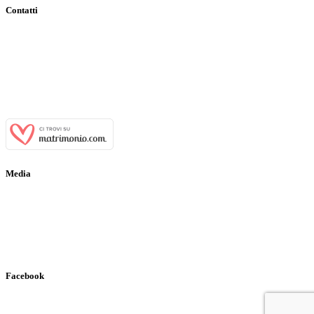
Contatti
Indirizzo:
Viale Tenente Alberto Puoti, 29 81028 Santa Maria a
Vico (CE)
Email:
info@casaledeibaroni.com
Telefono:
+39 366 484 77 64
WhatsApp:
+39 366 484 77 64
P.IVA:
03700650611
Media
Gallery
Virtual Tour
Ospiti Vip
Facebook