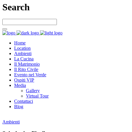
Search
Home
Location
Ambienti
La Cucina
Il Matrimonio
Il Rito Civile
Evento nel Verde
Ospiti VIP
Media
Gallery
Virtual Tour
Contattaci
Blog
Ambienti