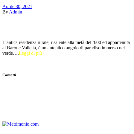
Aprile 30, 2021
By
Admin
L’antica residenza rurale, risalente alla metà del ‘600 ed appartenuta
al Barone Valletta, è un autentico angolo di paradiso immerso nel
verde….
Leggi di più
Contatti
Indirizzo:
Viale Tenente Alberto Puoti, 29 81028 Santa Maria a
Vico (CE)
Email:
info@casaledeibaroni.com
Telefono:
+39 366 484 77 64
WhatsApp:
+39 366 484 77 64
P.IVA:
03700650611