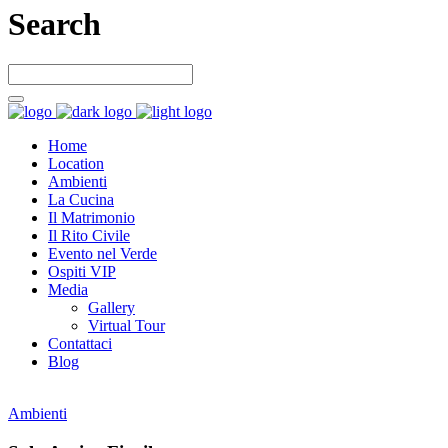
Search
Home
Location
Ambienti
La Cucina
Il Matrimonio
Il Rito Civile
Evento nel Verde
Ospiti VIP
Media
Gallery
Virtual Tour
Contattaci
Blog
Ambienti