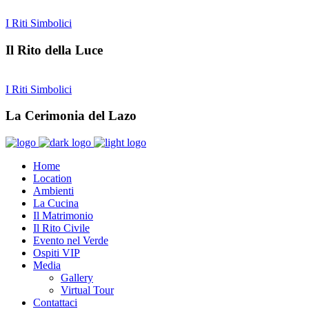
I Riti Simbolici
Il Rito della Luce
I Riti Simbolici
La Cerimonia del Lazo
Home
Location
Ambienti
La Cucina
Il Matrimonio
Il Rito Civile
Evento nel Verde
Ospiti VIP
Media
Gallery
Virtual Tour
Contattaci