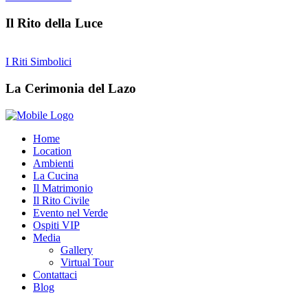
Il Rito della Luce
I Riti Simbolici
La Cerimonia del Lazo
Home
Location
Ambienti
La Cucina
Il Matrimonio
Il Rito Civile
Evento nel Verde
Ospiti VIP
Media
Gallery
Virtual Tour
Contattaci
Blog