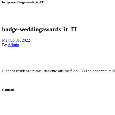
badge-weddingawards_it_IT
badge-weddingawards_it_IT
Maggio 31, 2022
By
Admin
L’antica residenza rurale, risalente alla metà del ‘600 ed appartenuta
Contatti
Indirizzo:
Viale Tenente Alberto Puoti, 29 81028 Santa Maria a Vico
Email:
info@casaledeibaroni.com
Telefono:
+39 366 484 77 64
WhatsApp:
+39 366 484 77 64