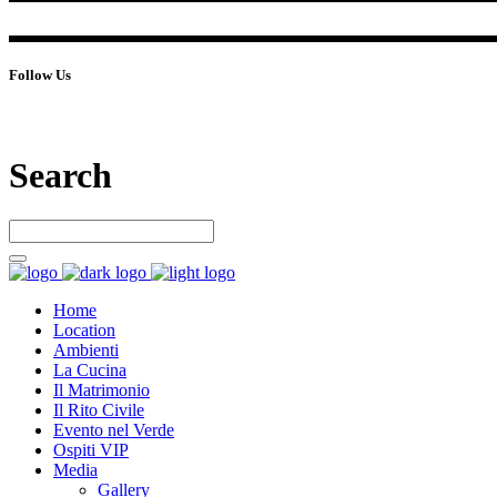
Follow Us
Search
Home
Location
Ambienti
La Cucina
Il Matrimonio
Il Rito Civile
Evento nel Verde
Ospiti VIP
Media
Gallery