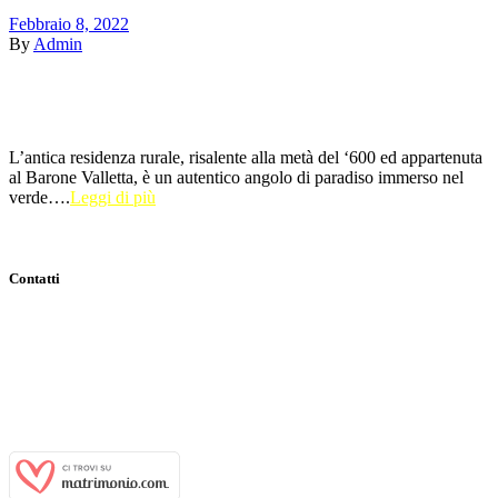
Febbraio 8, 2022
By
Admin
L’antica residenza rurale, risalente alla metà del ‘600 ed appartenuta
al Barone Valletta, è un autentico angolo di paradiso immerso nel
verde….
Leggi di più
Contatti
Indirizzo:
Viale Tenente Alberto Puoti, 29 81028 Santa Maria a
Vico (CE)
Email:
info@casaledeibaroni.com
Telefono:
+39 366 484 77 64
WhatsApp:
+39 366 484 77 64
P.IVA:
03700650611