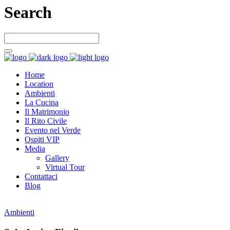
Search
Home
Location
Ambienti
La Cucina
Il Matrimonio
Il Rito Civile
Evento nel Verde
Ospiti VIP
Media
Gallery
Virtual Tour
Contattaci
Blog
Ambienti