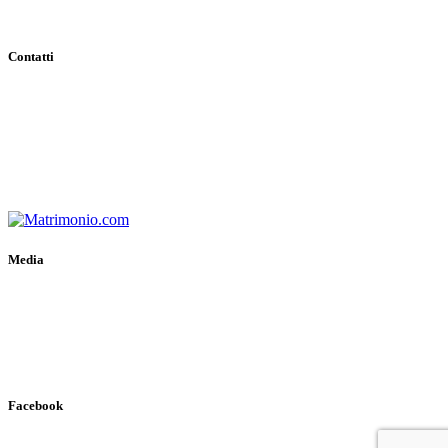
Contatti
Indirizzo:
Viale Tenente Alberto Puoti, 29 81028 Santa Maria a
Vico (CE)
Email:
info@casaledeibaroni.com
Telefono:
+39 366 484 77 64
WhatsApp:
+39 366 484 77 64
P.IVA:
03700650611
Media
Gallery
Virtual Tour
Ospiti Vip
Facebook