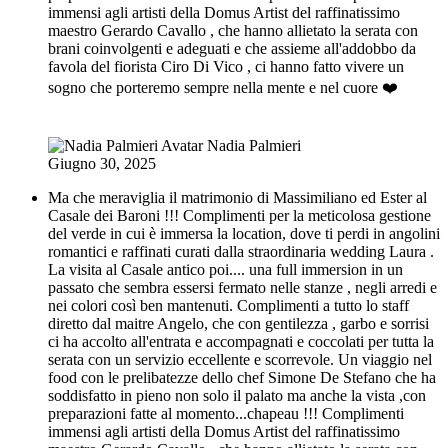
immensi agli artisti della Domus Artist del raffinatissimo
maestro Gerardo Cavallo , che hanno allietato la serata con
brani coinvolgenti e adeguati e che assieme all'addobbo da
favola del fiorista Ciro Di Vico , ci hanno fatto vivere un
sogno che porteremo sempre nella mente e nel cuore ❤️
Nadia Palmieri
Giugno 30, 2025
Ma che meraviglia il matrimonio di Massimiliano ed Ester al
Casale dei Baroni !!! Complimenti per la meticolosa gestione
del verde in cui è immersa la location, dove ti perdi in angolini
romantici e raffinati curati dalla straordinaria wedding Laura .
La visita al Casale antico poi.... una full immersion in un
passato che sembra essersi fermato nelle stanze , negli arredi e
nei colori così ben mantenuti. Complimenti a tutto lo staff
diretto dal maitre Angelo, che con gentilezza , garbo e sorrisi
ci ha accolto all'entrata e accompagnati e coccolati per tutta la
serata con un servizio eccellente e scorrevole. Un viaggio nel
food con le prelibatezze dello chef Simone De Stefano che ha
soddisfatto in pieno non solo il palato ma anche la vista ,con
preparazioni fatte al momento...chapeau !!! Complimenti
immensi agli artisti della Domus Artist del raffinatissimo