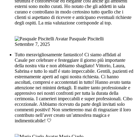
struttura è confortevole ed elegante così anche gli ambienti
esterni sono molto curati. Ho notato che gli addetti in sala
curano e controllano in modo certosino tutto quello che i
clienti si aspettano di ricevere e anticipano eventuali richieste
degli ospiti. La mia valutazione corrisponde al top.
Pasquale Piscitelli
Settembre 7, 2025
Tutto meravigliosamente fantastico! Ci siamo affidati al
Casale per celebrare e festeggiare il giorno più importante
della nostra vita e non abbiamo sbagliato! Vittorio, Laura,
Sabrina e tutto lo staff é stato impeccabile. Gentili, pazienti ed
estremamente aperti ad ogni nostra richiesta. Ci hanno
ascoltati, compresi e accontentati in tutto! Hanno avuto tanta
attenzione nei minimi dettagli. Il maitre tanto professionale e
apprensivo nei nostri confronti per tutta la durata della
cerimonia. I camerieri impeccabili e super professionali. Cibo
eccezionale. Abbiamo ricevuto da parte degli invitati solo
commenti positivi! Non smetteremo mai di ringraziare il loro
contributo nell’aver creato un’atmosfera magica e
indimenticabile! 🤍
Maria Ciarlo