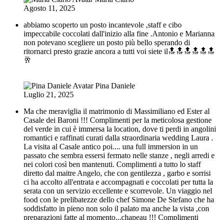
Agosto 11, 2025
abbiamo scoperto un posto incantevole ,staff e cibo
impeccabile coccolati dall'inizio alla fine .Antonio e Marianna
non potevano scegliere un posto più bello sperando di
ritornarci presto grazie ancora a tutti voi siete il🔝🔝🔝🔝🔝🔝
🥂
Pina Daniele
Luglio 21, 2025
Ma che meraviglia il matrimonio di Massimiliano ed Ester al
Casale dei Baroni !!! Complimenti per la meticolosa gestione
del verde in cui è immersa la location, dove ti perdi in angolini
romantici e raffinati curati dalla straordinaria wedding Laura .
La visita al Casale antico poi.... una full immersion in un
passato che sembra essersi fermato nelle stanze , negli arredi e
nei colori così ben mantenuti. Complimenti a tutto lo staff
diretto dal maitre Angelo, che con gentilezza , garbo e sorrisi
ci ha accolto all'entrata e accompagnati e coccolati per tutta la
serata con un servizio eccellente e scorrevole. Un viaggio nel
food con le prelibatezze dello chef Simone De Stefano che ha
soddisfatto in pieno non solo il palato ma anche la vista ,con
preparazioni fatte al momento...chapeau !!! Complimenti