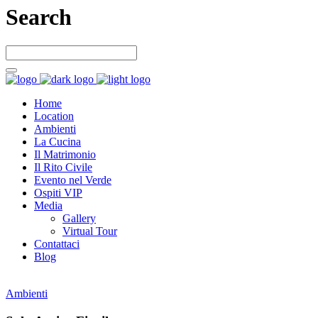
Search
Home
Location
Ambienti
La Cucina
Il Matrimonio
Il Rito Civile
Evento nel Verde
Ospiti VIP
Media
Gallery
Virtual Tour
Contattaci
Blog
Ambienti