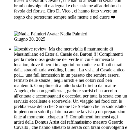
maestro Gerardo Cavallo , che hanno allietato la serata con
brani coinvolgenti e adeguati e che assieme all'addobbo da
favola del fiorista Ciro Di Vico , ci hanno fatto vivere un
sogno che porteremo sempre nella mente e nel cuore ❤️
Nadia Palmieri
Giugno 30, 2025
Ma che meraviglia il matrimonio di
Massimiliano ed Ester al Casale dei Baroni !!! Complimenti
per la meticolosa gestione del verde in cui è immersa la
location, dove ti perdi in angolini romantici e raffinati curati
dalla straordinaria wedding Laura . La visita al Casale antico
poi.... una full immersion in un passato che sembra essersi
fermato nelle stanze , negli arredi e nei colori così ben
mantenuti. Complimenti a tutto lo staff diretto dal maitre
Angelo, che con gentilezza , garbo e sorrisi ci ha accolto
all'entrata e accompagnati e coccolati per tutta la serata con un
servizio eccellente e scorrevole. Un viaggio nel food con le
prelibatezze dello chef Simone De Stefano che ha soddisfatto
in pieno non solo il palato ma anche la vista ,con preparazioni
fatte al momento...chapeau !!! Complimenti immensi agli
artisti della Domus Artist del raffinatissimo maestro Gerardo
Cavallo , che hanno allietato la serata con brani coinvolgenti e