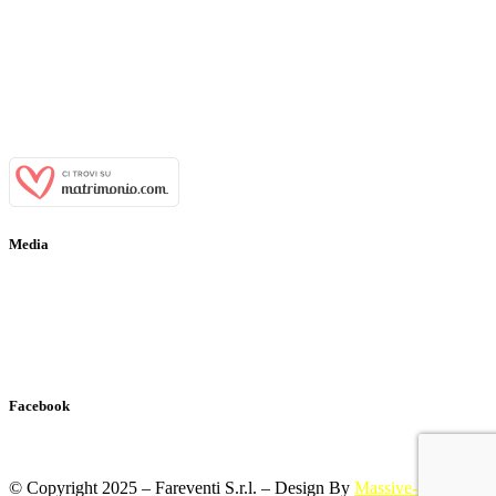
Indirizzo:
Viale Tenente Alberto Puoti, 29 81028 Santa Maria a
Vico (CE)
Email:
info@casaledeibaroni.com
Telefono:
+39 366 484 77 64
WhatsApp:
+39 366 484 77 64
P.IVA:
03700650611
Media
Gallery
Virtual Tour
Ospiti Vip
Facebook
© Copyright 2025 – Fareventi S.r.l. – Design By
Massive-Web