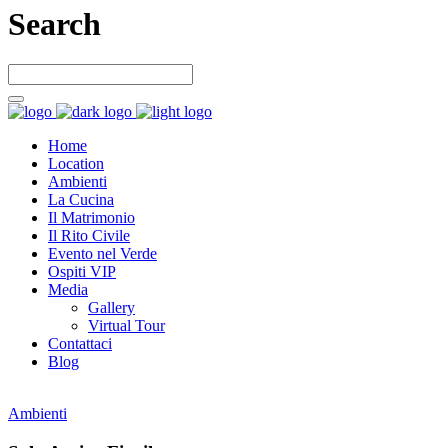
Search
Home
Location
Ambienti
La Cucina
Il Matrimonio
Il Rito Civile
Evento nel Verde
Ospiti VIP
Media
Gallery
Virtual Tour
Contattaci
Blog
Ambienti