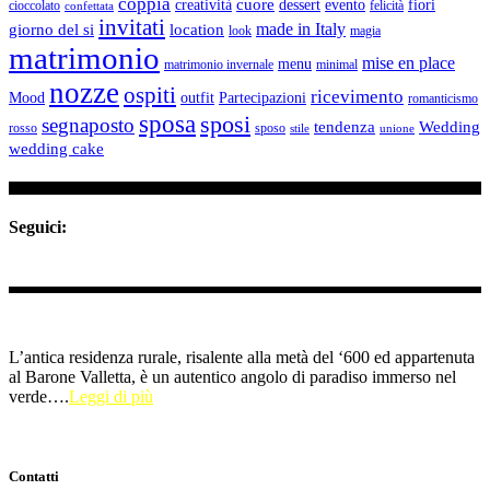
coppia
cuore
creatività
dessert
evento
fiori
cioccolato
felicità
confettata
invitati
made in Italy
giorno del si
location
look
magia
matrimonio
mise en place
menu
matrimonio invernale
minimal
nozze
ospiti
ricevimento
Mood
outfit
Partecipazioni
romanticismo
sposa
sposi
segnaposto
tendenza
Wedding
rosso
sposo
stile
unione
wedding cake
Seguici:
L’antica residenza rurale, risalente alla metà del ‘600 ed appartenuta
al Barone Valletta, è un autentico angolo di paradiso immerso nel
verde….
Leggi di più
Contatti