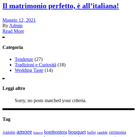
Il matrimonio perfetto, è all’italiana!
Maggio 12, 2021
By
Admin
Read More
Categoria
Tendenze
(27)
Tradizioni e Curiosità
(18)
Wedding Taste
(14)
Leggi altro
Sorry, no posts matched your criteria.
Tag
amore
bouquet
bomboniera
cerimonia
Addobbi
buffet
candele
bianco