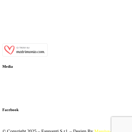
Indirizzo:
Viale Tenente Alberto Puoti, 29 81028 Santa Maria a
Vico (CE)
Email:
info@casaledeibaroni.com
Telefono:
+39 366 484 77 64
WhatsApp:
+39 366 484 77 64
P.IVA:
03700650611
Media
Gallery
Virtual Tour
Ospiti Vip
Facebook
© Copyright 2025 – Fareventi S.r.l. – Design By
Massive-Web