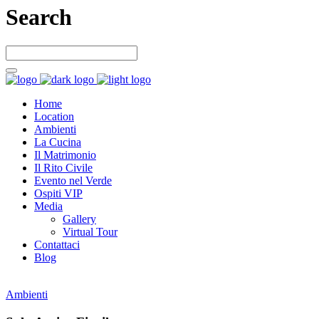
Search
Home
Location
Ambienti
La Cucina
Il Matrimonio
Il Rito Civile
Evento nel Verde
Ospiti VIP
Media
Gallery
Virtual Tour
Contattaci
Blog
Ambienti