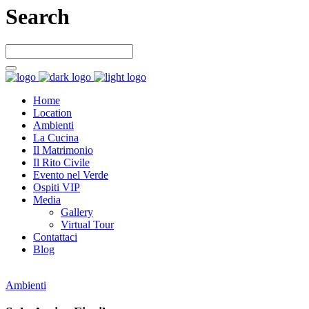
Search
Home
Location
Ambienti
La Cucina
Il Matrimonio
Il Rito Civile
Evento nel Verde
Ospiti VIP
Media
Gallery
Virtual Tour
Contattaci
Blog
Ambienti