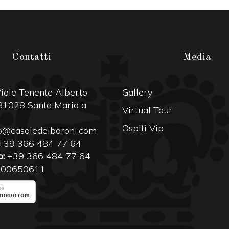
Contatti
Media
iale Tenente Alberto
Gallery
 81028 Santa Maria a
Virtual Tour
Ospiti Vip
o@casaledeibaroni.com
+39 366 484 77 64
:
+39 366 484 77 64
700650611