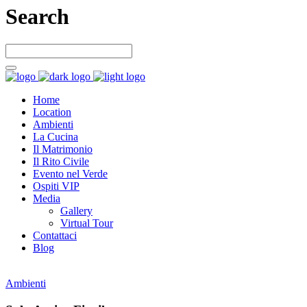
Search
Home
Location
Ambienti
La Cucina
Il Matrimonio
Il Rito Civile
Evento nel Verde
Ospiti VIP
Media
Gallery
Virtual Tour
Contattaci
Blog
Ambienti