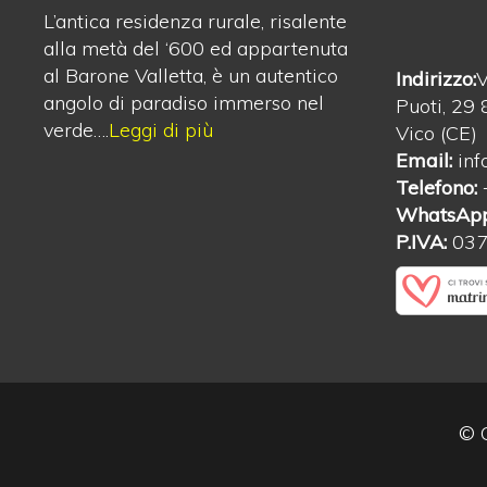
L’antica residenza rurale, risalente
alla metà del ‘600 ed appartenuta
al Barone Valletta, è un autentico
Indirizzo:
V
angolo di paradiso immerso nel
Puoti, 29
verde….
Leggi di più
Vico (CE)
Email:
inf
Telefono:
WhatsApp
P.IVA:
03
© C