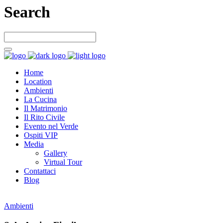
Search
Home
Location
Ambienti
La Cucina
Il Matrimonio
Il Rito Civile
Evento nel Verde
Ospiti VIP
Media
Gallery
Virtual Tour
Contattaci
Blog
Ambienti