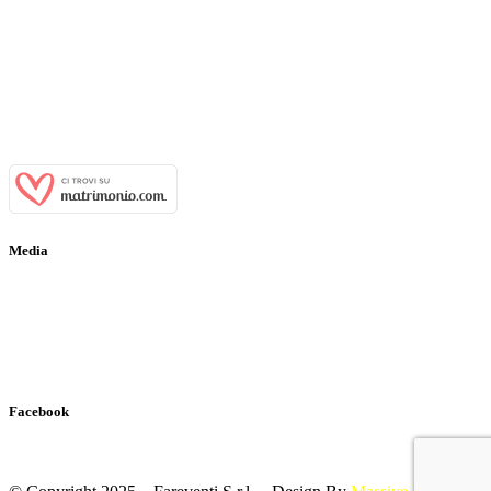
Indirizzo:
Viale Tenente Alberto Puoti, 29 81028 Santa Maria a
Vico (CE)
Email:
info@casaledeibaroni.com
Telefono:
+39 366 484 77 64
WhatsApp:
+39 366 484 77 64
P.IVA:
03700650611
Media
Gallery
Virtual Tour
Ospiti Vip
Facebook