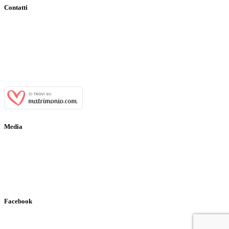
Contatti
Indirizzo:
Viale Tenente Alberto Puoti, 29 81028 Santa Maria a
Vico (CE)
Email:
info@casaledeibaroni.com
Telefono:
+39 366 484 77 64
WhatsApp:
+39 366 484 77 64
P.IVA:
03700650611
Media
Gallery
Virtual Tour
Ospiti Vip
Facebook