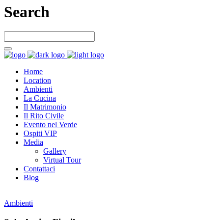
Search
Home
Location
Ambienti
La Cucina
Il Matrimonio
Il Rito Civile
Evento nel Verde
Ospiti VIP
Media
Gallery
Virtual Tour
Contattaci
Blog
Ambienti