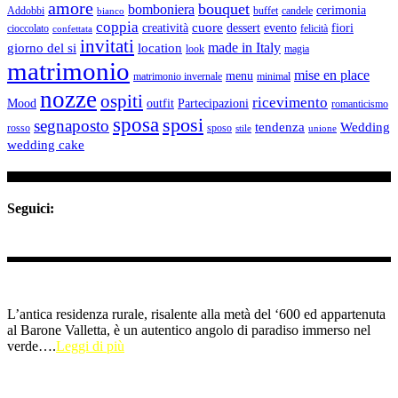
amore
bouquet
bomboniera
cerimonia
Addobbi
buffet
candele
bianco
coppia
cuore
creatività
dessert
evento
fiori
cioccolato
felicità
confettata
invitati
made in Italy
giorno del si
location
look
magia
matrimonio
mise en place
menu
matrimonio invernale
minimal
nozze
ospiti
ricevimento
Mood
outfit
Partecipazioni
romanticismo
sposa
sposi
segnaposto
tendenza
Wedding
rosso
sposo
stile
unione
wedding cake
Seguici:
L’antica residenza rurale, risalente alla metà del ‘600 ed appartenuta
al Barone Valletta, è un autentico angolo di paradiso immerso nel
verde….
Leggi di più