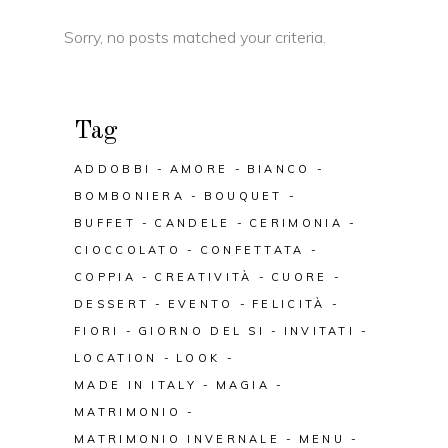
Sorry, no posts matched your criteria.
Tag
ADDOBBI
AMORE
BIANCO
BOMBONIERA
BOUQUET
BUFFET
CANDELE
CERIMONIA
CIOCCOLATO
CONFETTATA
COPPIA
CREATIVITÀ
CUORE
DESSERT
EVENTO
FELICITÀ
FIORI
GIORNO DEL SI
INVITATI
LOCATION
LOOK
MADE IN ITALY
MAGIA
MATRIMONIO
MATRIMONIO INVERNALE
MENU