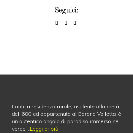
Seguici:
L’antica residenza rurale, risalente alla metà
del ‘600 ed appartenuta al Barone Valletta, è
un autentico angolo di paradiso immerso nel
verde….
Leggi di più