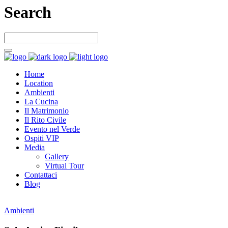
Search
Home
Location
Ambienti
La Cucina
Il Matrimonio
Il Rito Civile
Evento nel Verde
Ospiti VIP
Media
Gallery
Virtual Tour
Contattaci
Blog
Ambienti