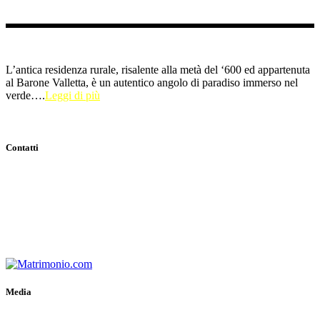
L’antica residenza rurale, risalente alla metà del ‘600 ed appartenuta
al Barone Valletta, è un autentico angolo di paradiso immerso nel
verde….
Leggi di più
Contatti
Indirizzo:
Viale Tenente Alberto Puoti, 29 81028 Santa Maria a
Vico (CE)
Email:
info@casaledeibaroni.com
Telefono:
+39 366 484 77 64
WhatsApp:
+39 366 484 77 64
P.IVA:
03700650611
Media
Gallery