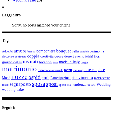
Wedding Taste
(14)
Leggi altro
Sorry, no posts matched your criteria.
Tag
amore
bouquet
bomboniera
cerimonia
Addobbi
buffet
candele
bianco
coppia
cuore
creatività
dessert
evento
fiori
cioccolato
felicità
confettata
invitati
made in Italy
giorno del si
location
look
magia
matrimonio
mise en place
menu
matrimonio invernale
minimal
nozze
ospiti
ricevimento
Mood
outfit
Partecipazioni
romanticismo
sposa
sposi
segnaposto
tendenza
Wedding
rosso
sposo
stile
unione
wedding cake
Seguici: