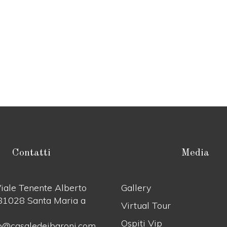
Contatti
Media
iale Tenente Alberto
Gallery
 81028 Santa Maria a
Virtual Tour
Ospiti Vip
o@casaledeibaroni.com