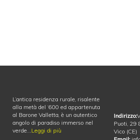
L’antica residenza rurale, risalente
alla metà del ‘600 ed appartenuta
al Barone Valletta, è un autentico
Indirizzo:
V
angolo di paradiso immerso nel
Puoti, 29
verde….
Leggi di più
Vico (CE)
Email:
inf