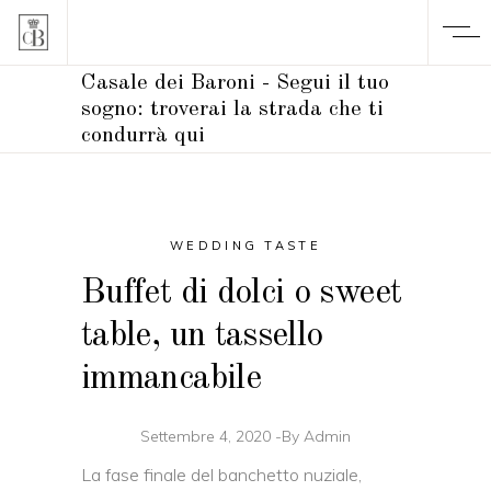
Casale dei Baroni - Segui il tuo
sogno: troverai la strada che ti
condurrà qui
WEDDING TASTE
Buffet di dolci o sweet
table, un tassello
immancabile
Settembre 4, 2020
By
Admin
La fase finale del banchetto nuziale,