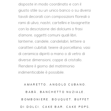
disposte in modo coordinato e con il
giusto stile su un unico banco o su diversi
tavoli decorati con composizioni floreali o
rami di ulivo, nastri, cartellini e lavagnette
con la descrizione dei dolciumi o frasi
d’amore, oggetti comuni quali libri,
lanterne, candele, candelabri, lettere a
caratteri cubitali, teiere di porcellana, vasi
di ceramica dipinti a mano o di vetro di
diverse dimensioni, coppe di cristallo.
Rendere il giorno del matrimonio
indimenticabile è possibile.
AMARETTO
,
ANGOLO CUBANO
,
BABÀ
,
BANCHETTO NUZIALE
,
BOMBONIERE
,
BOUQUET
,
BUFFET
DI DOLCI
,
CAKE BAR
,
CAKE POPS
,