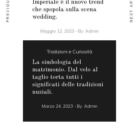
NEXT ARTICLE
Imperiale è il nuovo trend
che spopola sulla scena
wedding.
Maggio 12, 2023
By
Admin
Tradizioni e Curiosità
La simbologia del
matrimonio. Dal velo al
taglio torta tutti i
significati delle tradizioni
nuziali.
Marzo 24, 2023
By
Admin