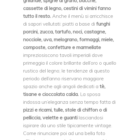
ghiande, spighe di grano, bacche,
cassette di legno, cestini di vimini fanno
tutto il resto.
Anche il menù si arricchisce
di sapori vellutati: piatti a base di
funghi
porcini, zucca, tartufo, noci, castagne,
nocciole, uva, melograno, formaggi, miele,
composte, confetture e marmellate
impreziosiscono tavoli imperiali dove
primeggia il colore brillante dell’oro o quello
rustico del legno; le tendenze di questo
periodo dell’anno riservano maggiore
spazio anche agli angoli dedicati a
tè,
tisane e cioccolata calda.
La sposa
indossa un’eleganza senza tempo fatta di
pizzi e ricami, tulle, stole di chiffon o di
pelliccia, velette e guanti
lasciandosi
ispirare da uno stile tipicamente vintage.
Come rinunciare poi ad una bella foto