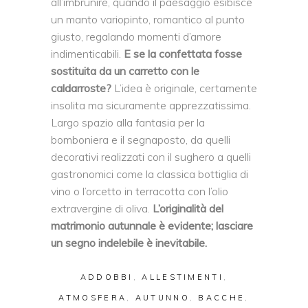
all’imbrunire, quando il paesaggio esibisce
un manto variopinto, romantico al punto
giusto, regalando momenti d’amore
indimenticabili.
E se la confettata fosse
sostituita da un carretto con le
caldarroste?
L’idea è originale, certamente
insolita ma sicuramente apprezzatissima.
Largo spazio alla fantasia per la
bomboniera e il segnaposto, da quelli
decorativi realizzati con il sughero a quelli
gastronomici come la classica bottiglia di
vino o l’orcetto in terracotta con l’olio
extravergine di oliva.
L’originalità del
matrimonio autunnale è evidente; lasciare
un segno indelebile è inevitabile.
ADDOBBI
,
ALLESTIMENTI
,
ATMOSFERA
,
AUTUNNO
,
BACCHE
,