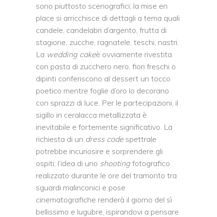
sono piuttosto scenografici; la mise en
place si arricchisce di dettagli a tema quali
candele, candelabri d’argento, frutta di
stagione, zucche, ragnatele, teschi, nastri.
La
wedding cake
è ovviamente rivestita
con pasta di zucchero nero, fiori freschi o
dipinti conferiscono al dessert un tocco
poetico mentre foglie d’oro lo decorano
con sprazzi di luce. Per le partecipazioni, il
sigillo in ceralacca metallizzata è
inevitabile e fortemente significativo. La
richiesta di un
dress code
spettrale
potrebbe incuriosire e sorprendere gli
ospiti; l’idea di uno
shooting
fotografico
realizzato durante le ore del tramonto tra
sguardi malinconici e pose
cinematografiche renderà il giorno del sì
bellissimo e lugubre, ispirandovi a pensare